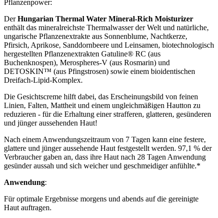
Pflanzenpower:
Der
Hungarian Thermal Water Mineral-Rich Moisturizer
enthält das mineralreichste Thermalwasser der Welt und natürliche,
ungarische Pflanzenextrakte aus Sonnenblume, Nachtkerze,
Pfirsich, Aprikose, Sanddornbeere und Leinsamen, biotechnologisch
hergestellten Pflanzenextrakten Gatuline® RC (aus
Buchenknospen), Merospheres-V (aus Rosmarin) und
DETOSKIN™ (aus Pfingstrosen) sowie einem bioidentischen
Dreifach-Lipid-Komplex.
Die Gesichtscreme hilft dabei, das Erscheinungsbild von feinen
Linien, Falten, Mattheit und einem ungleichmäßigen Hautton zu
reduzieren - für die Erhaltung einer strafferen, glatteren, gesünderen
und jünger aussehenden Haut!
Nach einem Anwendungszeitraum von 7 Tagen kann eine festere,
glattere und jünger aussehende Haut festgestellt werden. 97,1 % der
Verbraucher gaben an, dass ihre Haut nach 28 Tagen Anwendung
gesünder aussah und sich weicher und geschmeidiger anfühlte.*
Anwendung
:
Für optimale Ergebnisse morgens und abends auf die gereinigte
Haut auftragen.