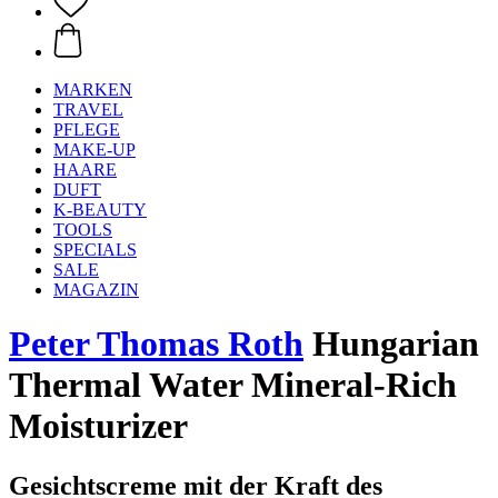
MARKEN
TRAVEL
PFLEGE
MAKE-UP
HAARE
DUFT
K-BEAUTY
TOOLS
SPECIALS
SALE
MAGAZIN
Peter Thomas Roth
Hungarian
Thermal Water Mineral-Rich
Moisturizer
Gesichtscreme mit der Kraft des