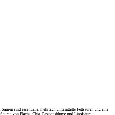
-Säuren sind essentielle, mehrfach ungesättigte Fettsäuren und eine
ga-Säuren von Flachs, Chia, Passionsblume und Linolsäure.