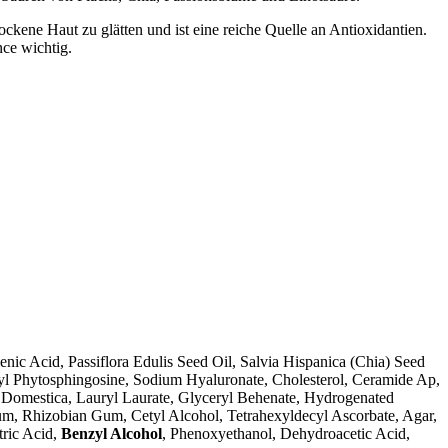
ockene Haut zu glätten und ist eine reiche Quelle an Antioxidantien.
nce wichtig.
enic Acid, Passiflora Edulis Seed Oil, Salvia Hispanica (Chia) Seed
l Phytosphingosine, Sodium Hyaluronate, Cholesterol, Ceramide Ap,
 Domestica, Lauryl Laurate, Glyceryl Behenate, Hydrogenated
um, Rhizobian Gum, Cetyl Alcohol, Tetrahexyldecyl Ascorbate, Agar,
tric Acid,
Benzyl Alcohol
, Phenoxyethanol, Dehydroacetic Acid,