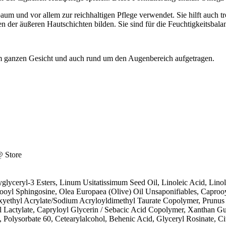
aum und vor allem zur reichhaltigen Pflege verwendet. Sie hilft auch tr
der äußeren Hautschichten bilden. Sie sind für die Feuchtigkeitsbala
m ganzen Gesicht und auch rund um den Augenbereich aufgetragen.
@ Store
glyceryl-3 Esters, Linum Usitatissimum Seed Oil, Linoleic Acid, Linol
oyl Sphingosine, Olea Europaea (Olive) Oil Unsaponifiables, Caprooy
xyethyl Acrylate/Sodium Acryloyldimethyl Taurate Copolymer, Prunus
l Lactylate, Capryloyl Glycerin / Sebacic Acid Copolymer, Xanthan G
, Polysorbate 60, Cetearylalcohol, Behenic Acid, Glyceryl Rosinate, Ci