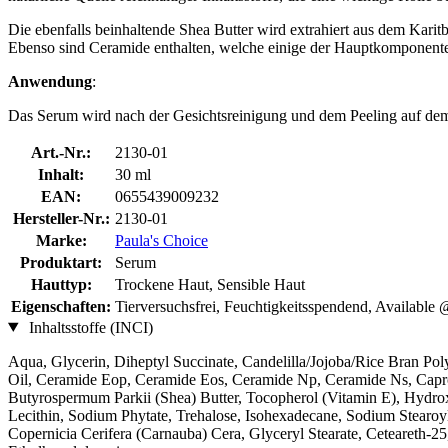
Die ebenfalls beinhaltende Shea Butter wird extrahiert aus dem Karitb
Ebenso sind Ceramide enthalten, welche einige der Hauptkomponenten 
Anwendung
:
Das Serum wird nach der Gesichtsreinigung und dem Peeling auf de
Art.-Nr.:
2130-01
Inhalt:
30 ml
EAN:
0655439009232
Hersteller-Nr.:
2130-01
Marke:
Paula's Choice
Produktart:
Serum
Hauttyp:
Trockene Haut, Sensible Haut
Eigenschaften:
Tierversuchsfrei, Feuchtigkeitsspendend, Available 
Inhaltsstoffe (INCI)
Aqua, Glycerin, Diheptyl Succinate, Candelilla/Jojoba/Rice Bran Poly
Oil, Ceramide Eop, Ceramide Eos, Ceramide Np, Ceramide Ns, Capro
Butyrospermum Parkii (Shea) Butter, Tocopherol (Vitamin E), Hydro
Lecithin, Sodium Phytate, Trehalose, Isohexadecane, Sodium Stearoy
Copernicia Cerifera (Carnauba) Cera, Glyceryl Stearate, Ceteareth-25