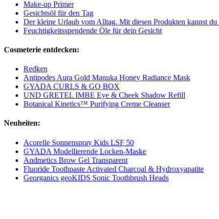
Make-up Primer
Gesichtsöl für den Tag
Der kleine Urlaub vom Alltag. Mit diesen Produkten kannst d
Feuchtigkeitsspendende Öle für dein Gesicht
Cosmeterie entdecken:
Redken
Antipodes Aura Gold Manuka Honey Radiance Mask
GYADA CURLS & GO BOX
UND GRETEL IMBE Eye & Cheek Shadow Refill
Botanical Kinetics™ Purifying Creme Cleanser
Neuheiten:
Acorelle Sonnenspray Kids LSF 50
GYADA Modellierende Locken-Maske
Andmetics Brow Gel Transparent
Fluoride Toothpaste Activated Charcoal & Hydroxyapatite
Georganics geoKIDS Sonic Toothbrush Heads