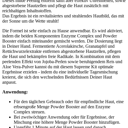
Dieses milde Peeling entfernt sanft aber effektiv Unreinheiten, sowie
abgestorbene Hautzellen und pflegt die Haut zusätzlich mit
reichhaltigen Inhaltsstoffen.
Das Ergebnis ist ein revitalisiertes und strahlendes Hautbild, das mit
der Sonne um die Wette strahlt!
Die Formel ist sehr einfach zu Hause anwendbar. Es wird aktiviert,
indem die beiden Komponenten Enzyme Complex und Powder
Booster einfach miteinander gemischt werden. Die Dosierung liegt
in Deiner Hand. Fermentierte Acerolakirsche, Granatapfel und
Rettichwurzelextrakte entfernen abgestorbene Hautzellen, pflegen
die Haut und bekämpfen freie Radikale. In Kombination mit dem
peelenden Effekt von Jojoba-Perlen sowie beruhigendem Reis und
Aloe Vera-Pulver kannst du mit diesem Supreme Kit optimale
Ergebnisse erzielen - indem du eine individuelle Tagesmischung
kreierst, die sich den wechselnden Bedürfnissen Deiner Haut
anpasst.
Anwendung:
Für den täglichen Gebrauch oder für empfindliche Haut, eine
erbsengroße Menge Powder Booster auf den Enzyme
Complex streuen.
Bei zweiwöchiger Anwendung oder für Ergebnisse, der
Mischung eine höhere Menge Powder Booster hinzufügen.
Ungefähr 1 Minute auf der Haut lassen und danach