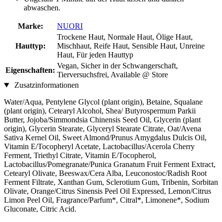
abwaschen.
Marke:
NUORI
Trockene Haut, Normale Haut, Ölige Haut,
Hauttyp:
Mischhaut, Reife Haut, Sensible Haut, Unreine
Haut, Für jeden Hauttyp
Vegan, Sicher in der Schwangerschaft,
Eigenschaften:
Tierversuchsfrei, Available @ Store
Zusatzinformationen
Water/Aqua, Pentylene Glycol (plant origin), Betaine, Squalane
(plant origin), Cetearyl Alcohol, Shea/ Butyrospermum Parkii
Butter, Jojoba/Simmondsia Chinensis Seed Oil, Glycerin (plant
origin), Glycerin Stearate, Glyceryl Stearate Citrate, Oat/Avena
Sativa Kernel Oil, Sweet Almond/Prunus Amygdalus Dulcis Oil,
Vitamin E/Tocopheryl Acetate, Lactobacillus/Acerola Cherry
Ferment, Triethyl Citrate, Vitamin E/Tocopherol,
Lactobacillus/Pomegranate/Punica Granatum Fruit Ferment Extract,
Cetearyl Olivate, Beeswax/Cera Alba, Leuconostoc/Radish Root
Ferment Filtrate, Xanthan Gum, Sclerotium Gum, Tribenin, Sorbitan
Olivate, Orange/Citrus Sinensis Peel Oil Expressed, Lemon/Citrus
Limon Peel Oil, Fragrance/Parfum*, Citral*, Limonene*, Sodium
Gluconate, Citric Acid.