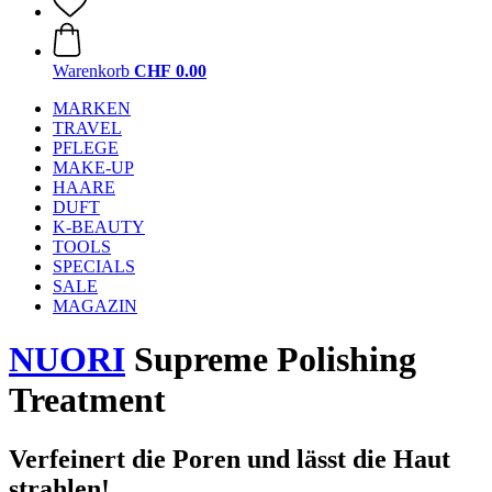
Warenkorb
CHF 0.00
MARKEN
TRAVEL
PFLEGE
MAKE-UP
HAARE
DUFT
K-BEAUTY
TOOLS
SPECIALS
SALE
MAGAZIN
NUORI
Supreme Polishing
Treatment
Verfeinert die Poren und lässt die Haut
strahlen!