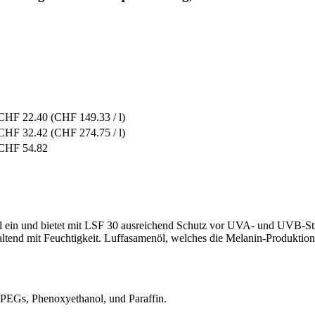
CHF 22.40
(CHF 149.33 / l)
CHF 32.42
(CHF 274.75 / l)
CHF 54.82
ll ein und bietet mit LSF 30 ausreichend Schutz vor UVA- und UVB-S
ltend mit Feuchtigkeit. Luffasamenöl, welches die Melanin-Produktion a
, PEGs, Phenoxyethanol, und Paraffin.