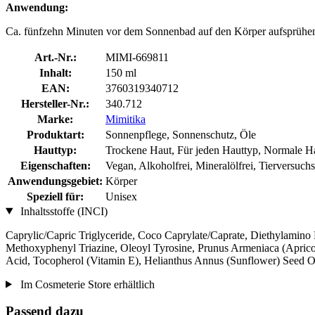
Anwendung:
Ca. fünfzehn Minuten vor dem Sonnenbad auf den Körper aufsprühen
Art.-Nr.:
MIMI-669811
Inhalt:
150 ml
EAN:
3760319340712
Hersteller-Nr.:
340.712
Marke:
Mimitika
Produktart:
Sonnenpflege, Sonnenschutz, Öle
Hauttyp:
Trockene Haut, Für jeden Hauttyp, Normale Ha
Eigenschaften:
Vegan, Alkoholfrei, Mineralölfrei, Tierversuch
Anwendungsgebiet:
Körper
Speziell für:
Unisex
Inhaltsstoffe (INCI)
Caprylic/Capric Triglyceride, Coco Caprylate/Caprate, Diethylamin
Methoxyphenyl Triazine, Oleoyl Tyrosine, Prunus Armeniaca (Apricot)
Acid, Tocopherol (Vitamin E), Helianthus Annus (Sunflower) Seed O
Im Cosmeterie Store erhältlich
Passend dazu