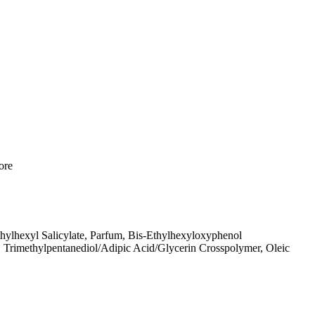
ore
hylhexyl Salicylate, Parfum, Bis-Ethylhexyloxyphenol
, Trimethylpentanediol/Adipic Acid/Glycerin Crosspolymer, Oleic