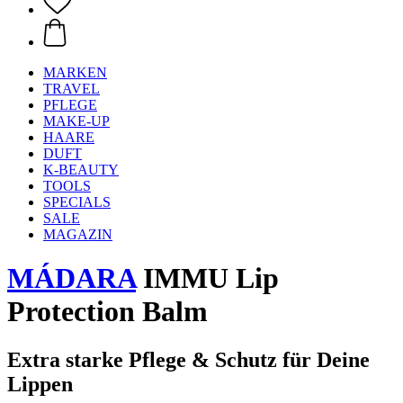
MARKEN
TRAVEL
PFLEGE
MAKE-UP
HAARE
DUFT
K-BEAUTY
TOOLS
SPECIALS
SALE
MAGAZIN
MÁDARA
IMMU Lip
Protection Balm
Extra starke Pflege & Schutz für Deine
Lippen