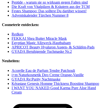
Peptide - warum sie so wirksam gegen Falten sind
Die Kraft von Vitalpilzen & Kräutern aus der TCM
Festes Shampoo: Das solltest Du darüber wissen!
Adventskalender Türchen Nummer 8
Cosmeterie entdecken:
Redken
FEKKAI Shea Butter Miracle Mask
Egyptian Magic Allzweck-Hautbalsam
APRICOT Beauty Hyaluron Augen‑ & Schläfen‑Pads
GYADA Beruhigende Tuchmaske Nr.2
Neuheiten:
Acorelle Eau de Parfum Tendre Patchouli
i+m Naturkosmetik Deo Creme Orange-Vanille
GYADA Re:Purity Nachtmaske
Kérastase Genesis Homme Thickness Boosting Shampoo
I WANT YOU NAKED Good Karma Pure Aloe Hand
Cream