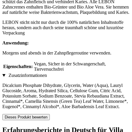
schützt das Zahnfleisch und verhindert Karies. Alle LEBON
Zahncremes enthalten Bio-Grüntee und Bio Aloe Vera. Sie hemmen
auf natürliche weise Bakterienwachstum, Plaquebildung und Karies.
LEBON sticht nicht nur durch die 100% natürlichen Inhaltsstoffe
heraus, sondern auch durch seine traumhaft schöne und luxuriöse
Verpackung
Anwendung:
Morgens und abends in der Zahnpflegeroutine verwenden.
Vegan, Sicher in der Schwangerschaft,
Eigenschaften:
Tierversuchsfrei
Zusatzinformationen
Dicalcium Phosphate Dihydrate, Glycerin, Water (Aqua), Lauryl
Glucoside, Aroma, Hydrated Silica, Cellulose Gum, Citric Acid,
Potassium Sorbate, Sodium Benzoate, Stevia Rebaudiana Extract,
Cinnamal*, Camellia Sinensis (Green Tea) Leaf Water, Limonene*,
Eugenol*, Cinnamyl Alcohol*, Aloe Barbadensis Leaf Extract.
Dieses Produkt bewerten
Erfahrungsberichte in Deutsch für Villa