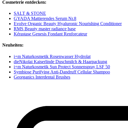
Cosmeterie entdecken:
SALT & STONE
GYADA Mattierendes Serum Nr.8
Evolve Organic Beauty Hyaluronic Nourishing Conditioner
RMS Beauty master radiance base
Kérastase Genesis Fondant Renforcateur
Neuheiten:
i+m Naturkosmetik Rosenwasser Hydrolat
dieNikolai Kaiserlinde Duschmilch & Haarpackung
i+m Naturkosmetik Sun Protect Sonnenspray LSF 50
Symbiose Purifying Anti-Dandruff Cellular Shampoo
Georganics Interdental Brushes