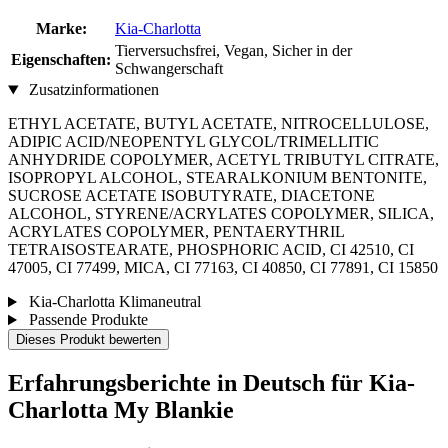
Marke:
Kia-Charlotta
Tierversuchsfrei, Vegan, Sicher in der
Eigenschaften:
Schwangerschaft
Zusatzinformationen
ETHYL ACETATE, BUTYL ACETATE, NITROCELLULOSE,
ADIPIC ACID/NEOPENTYL GLYCOL/TRIMELLITIC
ANHYDRIDE COPOLYMER, ACETYL TRIBUTYL CITRATE,
ISOPROPYL ALCOHOL, STEARALKONIUM BENTONITE,
SUCROSE ACETATE ISOBUTYRATE, DIACETONE
ALCOHOL, STYRENE/ACRYLATES COPOLYMER, SILICA,
ACRYLATES COPOLYMER, PENTAERYTHRIL
TETRAISOSTEARATE, PHOSPHORIC ACID, CI 42510, CI
47005, CI 77499, MICA, CI 77163, CI 40850, CI 77891, CI 15850
Kia-Charlotta Klimaneutral
Passende Produkte
Dieses Produkt bewerten
Erfahrungsberichte in Deutsch für Kia-
Charlotta My Blankie