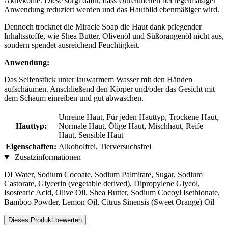
Aktivkohle. Diese sorgt dafür, dass Unreinheiten bei regelmäßiger
Anwendung reduziert werden und das Hautbild ebenmäßiger wird.
Dennoch trocknet die Miracle Soap die Haut dank pflegender
Inhaltsstoffe, wie Shea Butter, Olivenöl und Süßorangenöl nicht aus,
sondern spendet ausreichend Feuchtigkeit.
Anwendung:
Das Seifenstück unter lauwarmem Wasser mit den Händen
aufschäumen. Anschließend den Körper und/oder das Gesicht mit
dem Schaum einreiben und gut abwaschen.
Unreine Haut, Für jeden Hauttyp, Trockene Haut,
Hauttyp:
Normale Haut, Ölige Haut, Mischhaut, Reife
Haut, Sensible Haut
Eigenschaften:
Alkoholfrei, Tierversuchsfrei
Zusatzinformationen
DI Water, Sodium Cocoate, Sodium Palmitate, Sugar, Sodium
Castorate, Glycerin (vegetable derived), Dipropylene Glycol,
Isostearic Acid, Olive Oil, Shea Butter, Sodium Cocoyl Isethionate,
Bamboo Powder, Lemon Oil, Citrus Sinensis (Sweet Orange) Oil
Dieses Produkt bewerten