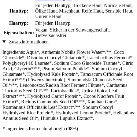
Für jeden Hauttyp, Trockene Haut, Normale Haut,
Hauttyp:
Ölige Haut, Mischhaut, Reife Haut, Sensible Haut,
Unreine Haut
Haartyp:
Für jeden Haartyp
Vegan, Sicher in der Schwangerschaft,
Eigenschaften:
Tierversuchsfrei
Zusatzinformationen
Ingredients: Aqua*, Anthemis Nobilis Flower Water*/**, Coco
Glucoside*, Disodium Cocoyl Glutamate*, Lactobacillus Ferment*,
Polyglyceryl-10 Laurate*, Sodium Coco Glucoside Tartrate*, Citric
Acid, Glycerin*/**, Pisum Sativum Peptide*, Sodium Cocoyl
Glutamate*, Hydrolyzed Kale Protein*, Taraxacum Officinale Root
Extract*/** (Löwenzahnextrakt), Simmondsia Chinensis Seed
Oil*/**, Leuconostoc/Radish Root Ferment Filtrate*, Carthamus
Tinctorius Seed Oil*/**, Lactobacillus*, Urtica Dioica Leaf
Extract*/**, Hydrolyzed Carrot Protein*, Cocos Nucifera Fruit
Extract*, Ricinus Communis Seed Oil*/**, Xanthan Gum*,
Rosmarinus Officinalis Leaf Extract*/**, Sodium Cocoyl
Hydrolyzed Rice Protein*, Hydrolyzed Lemon Protein*, Helianthus
Annuus Seed Oil*, Humulus Lupulus Extract*.
* Ingredients from natural origin (98%)