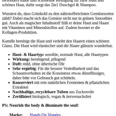
Besonders milde und schonende Reinigung für zarte Haut und
schönes Haar, dafür sorgt das 2in1 Duschgel & Shampoo.
Wusstest du, dass Grünkohl zu den nährstoffreichsten Gemüsesorten
zählt? Dabei macht sich das Gemüse nicht nur in grünen Smoothies
gut. Auch als magischer Inhaltsstoff füllt er deine Haut und Haare
mit Vitaminen und Mineralstoffen auf. Zudem boostet er die
Kollagen-Produktion.
Kamille beruhigt die Haut und verleiht den Haaren einen schönen
Glanz. Die Haut wird elastischer und die Haare glänzen wunderbar.
Haut- & Haartyp:
sensible, normale Haut, alle Haartypen
Wirkung:
beruhigend, pflegend
Duft:
mild, ohne ätherische Öle
Sehr ergiebig
: Für die bessere Verteilbarkeit und das
Schaumverhalten ist die Konsistenz etwas dünnflüssiger,
daher bitte vor Gebrauch gut schütteln.
Konserviert
mit rein natürlichen Fermenten & pflanzlichen
Extrakten
Nachhaltige, recyclebare Tuben
aus Zuckerrohr
Zertifiziert
biologisch, vegan & tierversuchsfrei
PS: Nourish the body & illuminate the soul!
Marke:
Hands On Veggies