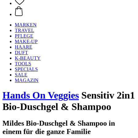
MARKEN
TRAVEL
PFLEGE
MAKE-UP
HAARE
DUFT
K-BEAUTY
TOOLS
SPECIALS
SALE
MAGAZIN
Hands On Veggies
Sensitiv 2in1
Bio-Duschgel & Shampoo
Mildes Bio-Duschgel & Shampoo in
einem für die ganze Familie