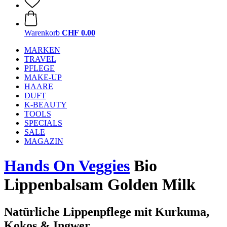
Warenkorb
CHF 0.00
MARKEN
TRAVEL
PFLEGE
MAKE-UP
HAARE
DUFT
K-BEAUTY
TOOLS
SPECIALS
SALE
MAGAZIN
Hands On Veggies
Bio
Lippenbalsam Golden Milk
Natürliche Lippenpflege mit Kurkuma,
Kokos & Ingwer