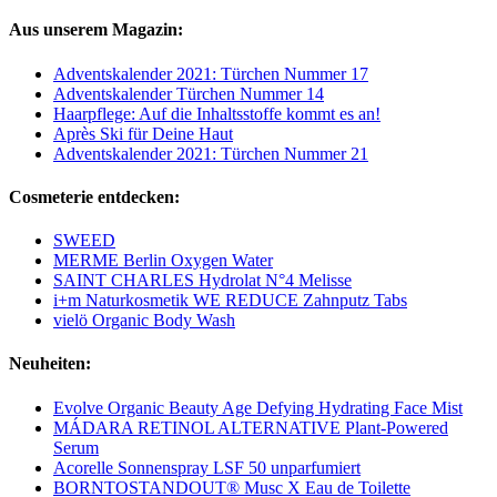
Aus unserem Magazin:
Adventskalender 2021: Türchen Nummer 17
Adventskalender Türchen Nummer 14
Haarpflege: Auf die Inhaltsstoffe kommt es an!
Après Ski für Deine Haut
Adventskalender 2021: Türchen Nummer 21
Cosmeterie entdecken:
SWEED
MERME Berlin Oxygen Water
SAINT CHARLES Hydrolat N°4 Melisse
i+m Naturkosmetik WE REDUCE Zahnputz Tabs
vielö Organic Body Wash
Neuheiten:
Evolve Organic Beauty Age Defying Hydrating Face Mist
MÁDARA RETINOL ALTERNATIVE Plant-Powered
Serum
Acorelle Sonnenspray LSF 50 unparfumiert
BORNTOSTANDOUT® Musc X Eau de Toilette