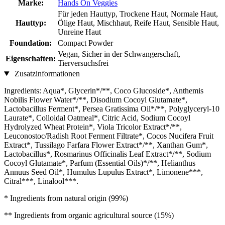
Marke:
Hands On Veggies
Für jeden Hauttyp, Trockene Haut, Normale Haut,
Hauttyp:
Ölige Haut, Mischhaut, Reife Haut, Sensible Haut,
Unreine Haut
Foundation:
Compact Powder
Vegan, Sicher in der Schwangerschaft,
Eigenschaften:
Tierversuchsfrei
Zusatzinformationen
Ingredients: Aqua*, Glycerin*/**, Coco Glucoside*, Anthemis
Nobilis Flower Water*/**, Disodium Cocoyl Glutamate*,
Lactobacillus Ferment*, Persea Gratissima Oil*/**, Polyglyceryl-10
Laurate*, Colloidal Oatmeal*, Citric Acid, Sodium Cocoyl
Hydrolyzed Wheat Protein*, Viola Tricolor Extract*/**,
Leuconostoc/Radish Root Ferment Filtrate*, Cocos Nucifera Fruit
Extract*, Tussilago Farfara Flower Extract*/**, Xanthan Gum*,
Lactobacillus*, Rosmarinus Officinalis Leaf Extract*/**, Sodium
Cocoyl Glutamate*, Parfum (Essential Oils)*/**, Helianthus
Annuus Seed Oil*, Humulus Lupulus Extract*, Limonene***,
Citral***, Linalool***.
* Ingredients from natural origin (99%)
** Ingredients from organic agricultural source (15%)