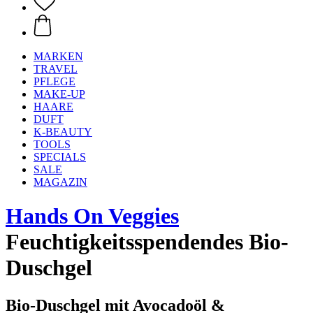
MARKEN
TRAVEL
PFLEGE
MAKE-UP
HAARE
DUFT
K-BEAUTY
TOOLS
SPECIALS
SALE
MAGAZIN
Hands On Veggies
Feuchtigkeitsspendendes Bio-
Duschgel
Bio-Duschgel mit Avocadoöl &