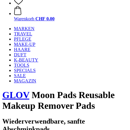
Warenkorb
CHF 0.00
MARKEN
TRAVEL
PFLEGE
MAKE-UP
HAARE
DUFT
K-BEAUTY
TOOLS
SPECIALS
SALE
MAGAZIN
GLOV
Moon Pads Reusable
Makeup Remover Pads
Wiederverwendbare, sanfte
Abschminkpads