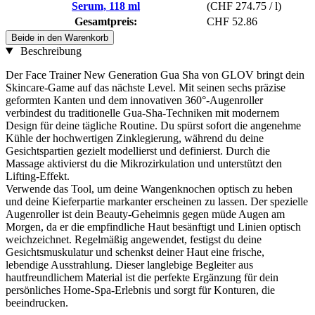
Serum, 118 ml
(CHF 274.75 / l)
Gesamtpreis:
CHF 52.86
Beide in den Warenkorb
Beschreibung
Der Face Trainer New Generation Gua Sha von GLOV bringt dein
Skincare-Game auf das nächste Level. Mit seinen sechs präzise
geformten Kanten und dem innovativen 360°-Augenroller
verbindest du traditionelle Gua-Sha-Techniken mit modernem
Design für deine tägliche Routine. Du spürst sofort die angenehme
Kühle der hochwertigen Zinklegierung, während du deine
Gesichtspartien gezielt modellierst und definierst. Durch die
Massage aktivierst du die Mikrozirkulation und unterstützt den
Lifting-Effekt.
Verwende das Tool, um deine Wangenknochen optisch zu heben
und deine Kieferpartie markanter erscheinen zu lassen. Der spezielle
Augenroller ist dein Beauty-Geheimnis gegen müde Augen am
Morgen, da er die empfindliche Haut besänftigt und Linien optisch
weichzeichnet. Regelmäßig angewendet, festigst du deine
Gesichtsmuskulatur und schenkst deiner Haut eine frische,
lebendige Ausstrahlung. Dieser langlebige Begleiter aus
hautfreundlichem Material ist die perfekte Ergänzung für dein
persönliches Home-Spa-Erlebnis und sorgt für Konturen, die
beeindrucken.