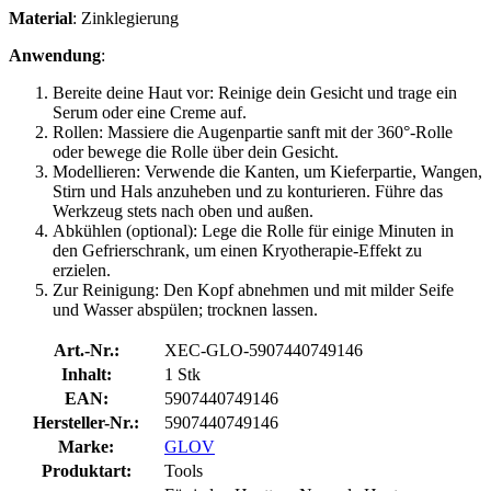
Material
: Zinklegierung
Anwendung
:
Bereite deine Haut vor: Reinige dein Gesicht und trage ein
Serum oder eine Creme auf.
Rollen: Massiere die Augenpartie sanft mit der 360°-Rolle
oder bewege die Rolle über dein Gesicht.
Modellieren: Verwende die Kanten, um Kieferpartie, Wangen,
Stirn und Hals anzuheben und zu konturieren. Führe das
Werkzeug stets nach oben und außen.
Abkühlen (optional): Lege die Rolle für einige Minuten in
den Gefrierschrank, um einen Kryotherapie-Effekt zu
erzielen.
Zur Reinigung: Den Kopf abnehmen und mit milder Seife
und Wasser abspülen; trocknen lassen.
Art.-Nr.:
XEC-GLO-5907440749146
Inhalt:
1 Stk
EAN:
5907440749146
Hersteller-Nr.:
5907440749146
Marke:
GLOV
Produktart:
Tools