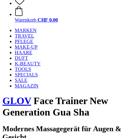
Warenkorb
CHF 0.00
MARKEN
TRAVEL
PFLEGE
MAKE-UP
HAARE
DUFT
K-BEAUTY
TOOLS
SPECIALS
SALE
MAGAZIN
GLOV
Face Trainer New
Generation Gua Sha
Modernes Massagegerät für Augen &
Gesicht