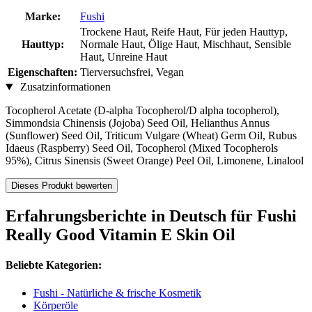
Marke:
Fushi
Trockene Haut, Reife Haut, Für jeden Hauttyp,
Hauttyp:
Normale Haut, Ölige Haut, Mischhaut, Sensible
Haut, Unreine Haut
Eigenschaften:
Tierversuchsfrei, Vegan
Zusatzinformationen
Tocopherol Acetate (D-alpha Tocopherol/D alpha tocopherol),
Simmondsia Chinensis (Jojoba) Seed Oil, Helianthus Annus
(Sunflower) Seed Oil, Triticum Vulgare (Wheat) Germ Oil, Rubus
Idaeus (Raspberry) Seed Oil, Tocopherol (Mixed Tocopherols
95%), Citrus Sinensis (Sweet Orange) Peel Oil, Limonene, Linalool
Dieses Produkt bewerten
Erfahrungsberichte in Deutsch für Fushi
Really Good Vitamin E Skin Oil
Beliebte Kategorien:
Fushi - Natürliche & frische Kosmetik
Körperöle