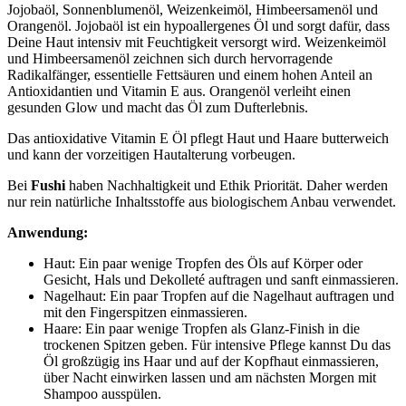
Jojobaöl, Sonnenblumenöl, Weizenkeimöl, Himbeersamenöl und
Orangenöl. Jojobaöl ist ein hypoallergenes Öl und sorgt dafür, dass
Deine Haut intensiv mit Feuchtigkeit versorgt wird. Weizenkeimöl
und Himbeersamenöl zeichnen sich durch hervorragende
Radikalfänger, essentielle Fettsäuren und einem hohen Anteil an
Antioxidantien und Vitamin E aus. Orangenöl verleiht einen
gesunden Glow und macht das Öl zum Dufterlebnis.
Das antioxidative Vitamin E Öl pflegt Haut und Haare butterweich
und kann der vorzeitigen Hautalterung vorbeugen.
Bei
Fushi
haben Nachhaltigkeit und Ethik Priorität. Daher werden
nur rein natürliche Inhaltsstoffe aus biologischem Anbau verwendet.
Anwendung:
Haut: Ein paar wenige Tropfen des Öls auf Körper oder
Gesicht, Hals und Dekolleté auftragen und sanft einmassieren.
Nagelhaut: Ein paar Tropfen auf die Nagelhaut auftragen und
mit den Fingerspitzen einmassieren.
Haare: Ein paar wenige Tropfen als Glanz-Finish in die
trockenen Spitzen geben. Für intensive Pflege kannst Du das
Öl großzügig ins Haar und auf der Kopfhaut einmassieren,
über Nacht einwirken lassen und am nächsten Morgen mit
Shampoo ausspülen.