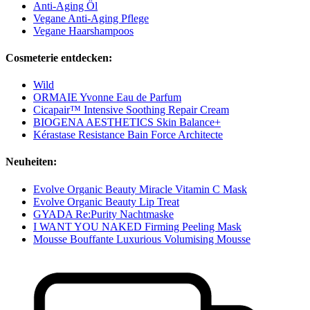
Anti-Aging Öl
Vegane Anti-Aging Pflege
Vegane Haarshampoos
Cosmeterie entdecken:
Wild
ORMAIE Yvonne Eau de Parfum
Cicapair™ Intensive Soothing Repair Cream
BIOGENA AESTHETICS Skin Balance+
Kérastase Resistance Bain Force Architecte
Neuheiten:
Evolve Organic Beauty Miracle Vitamin C Mask
Evolve Organic Beauty Lip Treat
GYADA Re:Purity Nachtmaske
I WANT YOU NAKED Firming Peeling Mask
Mousse Bouffante Luxurious Volumising Mousse