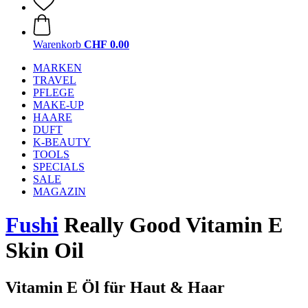
Warenkorb
CHF 0.00
MARKEN
TRAVEL
PFLEGE
MAKE-UP
HAARE
DUFT
K-BEAUTY
TOOLS
SPECIALS
SALE
MAGAZIN
Fushi
Really Good Vitamin E
Skin Oil
Vitamin E Öl für Haut & Haar