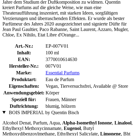
Jahre dem Studium der Duftkomposition zu widmen. Quentin
kreiert Parfums auf die gleiche Weise, wie man eine
Theateraufführung inszeniert, mit starken Ideen, sorgfältigen
Verzierungen und überraschenden Effekten. Er wurde als bester
Parfümeur des Jahres 2020 ausgezeichnet und signierte Düfte für
Jean Paul Gaultier, Paco Rabanne, Saint Laurent, Azzaro, Mugler,
Chloe, Ex Nihilo, Etat Libre d'Orange...
Art.-Nr.:
EP-007V01
Inhalt:
100 ml
EAN:
3770010614630
Hersteller-Nr.:
007V01
Marke:
Essential Parfums
Produktart:
Eau de Parfum
Eigenschaften:
Vegan, Tierversuchsfrei, Available @ Store
Anwendungsgebiet:
Körper
Speziell für:
Frauen, Männer
Duftrichtung:
blumig, hölzern
BOIS IMPERIAL by Quentin Bisch
Alcohol Denat, Parfum, Aqua,
Alpha-Isomethyl Ionone
,
Linalool
,
Ethylhexyl Methoxycinnamate,
Eugenol
, Butyl
Methoxydibenzoylmethane, Ethylhexyl Salicylate,
Limonene
, Bht