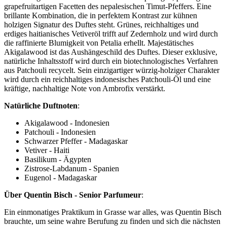
grapefruitartigen Facetten des nepalesischen Timut-Pfeffers. Eine
brillante Kombination, die in perfektem Kontrast zur kühnen
holzigen Signatur des Duftes steht. Grünes, reichhaltiges und
erdiges haitianisches Vetiveröl trifft auf Zedernholz und wird durch
die raffinierte Blumigkeit von Petalia erhellt. Majestätisches
Akigalawood ist das Aushängeschild des Duftes. Dieser exklusive,
natürliche Inhaltsstoff wird durch ein biotechnologisches Verfahren
aus Patchouli recycelt. Sein einzigartiger würzig-holziger Charakter
wird durch ein reichhaltiges indonesisches Patchouli-Öl und eine
kräftige, nachhaltige Note von Ambrofix verstärkt.
Natürliche Duftnoten
:
Akigalawood - Indonesien
Patchouli - Indonesien
Schwarzer Pfeffer - Madagaskar
Vetiver - Haiti
Basilikum - Ägypten
Zistrose-Labdanum - Spanien
Eugenol - Madagaskar
Über Quentin Bisch - Senior Parfumeur
:
Ein einmonatiges Praktikum in Grasse war alles, was Quentin Bisch
brauchte, um seine wahre Berufung zu finden und sich die nächsten