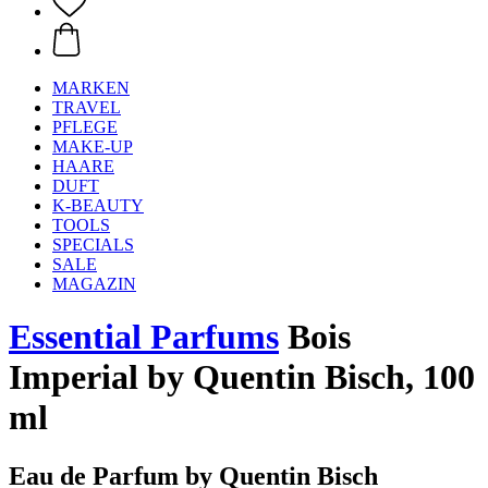
MARKEN
TRAVEL
PFLEGE
MAKE-UP
HAARE
DUFT
K-BEAUTY
TOOLS
SPECIALS
SALE
MAGAZIN
Essential Parfums
Bois
Imperial by Quentin Bisch, 100
ml
Eau de Parfum by Quentin Bisch