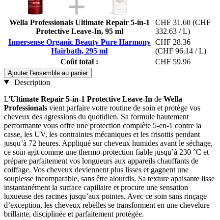
Wella Professionals Ultimate Repair 5-in-1
CHF 31.60
(CHF
Protective Leave-In, 95 ml
332.63 / L)
Innersense Organic Beauty Pure Harmony
CHF 28.36
Hairbath, 295 ml
(CHF 96.14 / L)
Coût total :
CHF 59.96
Ajouter l'ensemble au panier
Description
L'
Ultimate Repair 5-in-1 Protective Leave-In
de
Wella
Professionals
vient parfaire votre routine de soin et protège vos
cheveux des agressions du quotidien. Sa formule hautement
performante vous offre une protection complète 5-en-1 contre la
casse, les UV, les contraintes mécaniques et les frisottis pendant
jusqu’à 72 heures. Appliqué sur cheveux humides avant le séchage,
ce soin agit comme une thermo-protection fiable jusqu’à 230 °C et
prépare parfaitement vos longueurs aux appareils chauffants de
coiffage. Vos cheveux deviennent plus lisses et gagnent une
souplesse incomparable, sans être alourdis. Sa texture apaisante lisse
instantanément la surface capillaire et procure une sensation
luxueuse des racines jusqu’aux pointes. Avec ce soin sans rinçage
d’exception, les cheveux rebelles se transforment en une chevelure
brillante, disciplinée et parfaitement protégée.