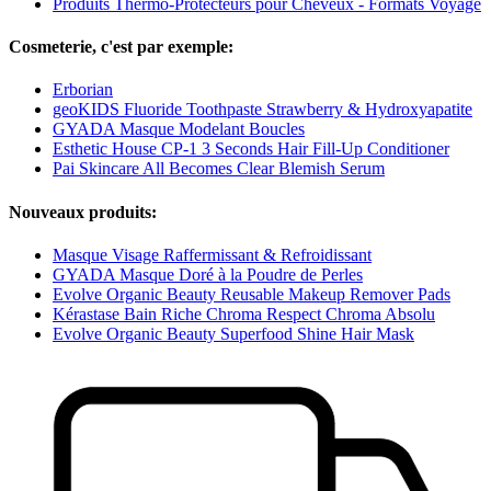
Produits Thermo-Protecteurs pour Cheveux - Formats Voyage
Cosmeterie, c'est par exemple:
Erborian
geoKIDS Fluoride Toothpaste Strawberry & Hydroxyapatite
GYADA Masque Modelant Boucles
Esthetic House CP-1 3 Seconds Hair Fill-Up Conditioner
Pai Skincare All Becomes Clear Blemish Serum
Nouveaux produits:
Masque Visage Raffermissant & Refroidissant
GYADA Masque Doré à la Poudre de Perles
Evolve Organic Beauty Reusable Makeup Remover Pads
Kérastase Bain Riche Chroma Respect Chroma Absolu
Evolve Organic Beauty Superfood Shine Hair Mask