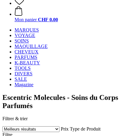
Mon panier
CHF 0.00
MARQUES
VOYAGE
SOINS
MAQUILLAGE
CHEVEUX
PARFUMS
K-BEAUTY
TOOLS
DIVERS
SALE
Magazine
Escentric Molecules - Soins du Corps
Parfumés
Filtrer & trier
Prix
Type de Produit
Filtre