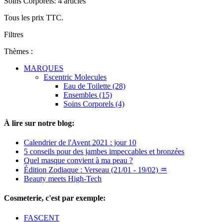
Soins Corporels: 4 articles
Tous les prix TTC.
Filtres
Thèmes :
MARQUES
Escentric Molecules
Eau de Toilette (28)
Ensembles (15)
Soins Corporels (4)
À lire sur notre blog:
Calendrier de l'Avent 2021 : jour 10
5 conseils pour des jambes impeccables et bronzées
Quel masque convient à ma peau ?
Édition Zodiaque : Verseau (21/01 - 19/02) ♒
Beauty meets High-Tech
Cosmeterie, c'est par exemple:
FASCENT