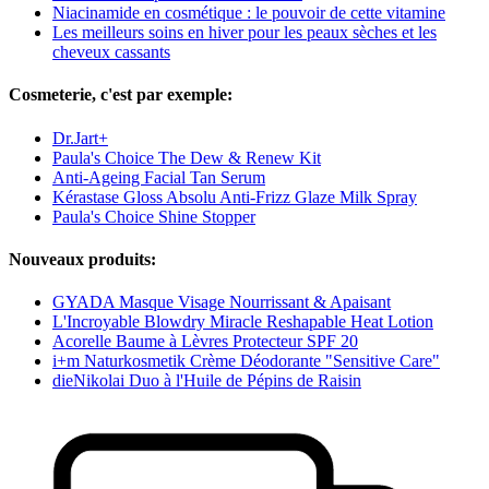
Niacinamide en cosmétique : le pouvoir de cette vitamine
Les meilleurs soins en hiver pour les peaux sèches et les
cheveux cassants
Cosmeterie, c'est par exemple:
Dr.Jart+
Paula's Choice The Dew & Renew Kit
Anti-Ageing Facial Tan Serum
Kérastase Gloss Absolu Anti-Frizz Glaze Milk Spray
Paula's Choice Shine Stopper
Nouveaux produits:
GYADA Masque Visage Nourrissant & Apaisant
L'Incroyable Blowdry Miracle Reshapable Heat Lotion
Acorelle Baume à Lèvres Protecteur SPF 20
i+m Naturkosmetik Crème Déodorante "Sensitive Care"
dieNikolai Duo à l'Huile de Pépins de Raisin