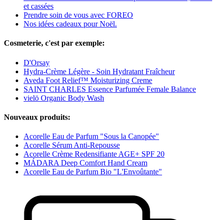
et cassées
Prendre soin de vous avec FOREO
Nos idées cadeaux pour Noël.
Cosmeterie, c'est par exemple:
D'Orsay
Hydra-Crème Légère - Soin Hydratant Fraîcheur
Aveda Foot Relief™ Moisturizing Creme
SAINT CHARLES Essence Parfumée Female Balance
vielö Organic Body Wash
Nouveaux produits:
Acorelle Eau de Parfum "Sous la Canopée"
Acorelle Sérum Anti-Repousse
Acorelle Crème Redensifiante AGE+ SPF 20
MÁDARA Deep Comfort Hand Cream
Acorelle Eau de Parfum Bio "L'Envoûtante"