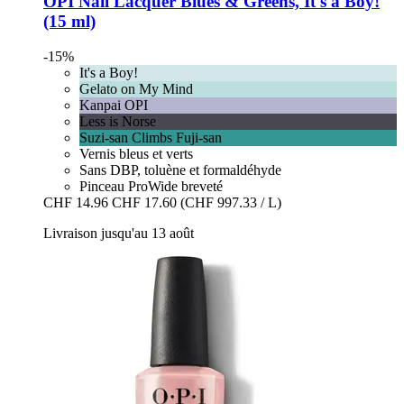
OPI
Nail Lacquer Blues & Greens, It's a Boy!
(15 ml)
-15%
It's a Boy!
Gelato on My Mind
Kanpai OPI
Less is Norse
Suzi-san Climbs Fuji-san
Vernis bleus et verts
Sans DBP, toluène et formaldéhyde
Pinceau ProWide breveté
CHF 14.96
CHF 17.60
(CHF 997.33 / L)
Livraison jusqu'au 13 août