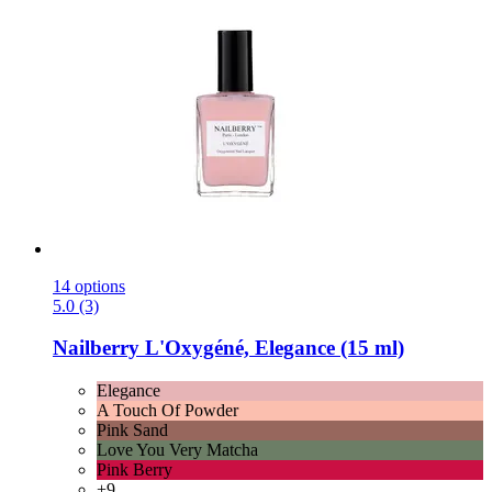
14 options
5.0 (3)
Nailberry
L'Oxygéné, Elegance (15 ml)
Elegance
A Touch Of Powder
Pink Sand
Love You Very Matcha
Pink Berry
+9