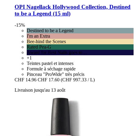
OPI
Nagellack Hollywood Collection, Destined
to be a Legend (15 ml)
-15%
Destined to be a Legend
I'm an Extra
Bee-hind the Scenes
Rated Pea-G
Award for Best Nails goes to…
+1
Teintes pastel et intenses
Formule à séchage rapide
Pinceau "ProWide" très précis
CHF 14.96
CHF 17.60
(CHF 997.33 / L)
Livraison jusqu'au 13 août