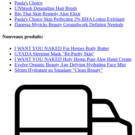
Paula's Choice
UNbrush Detangling Hair Brush
Bio Thai Skin Remedy Aloe Elixir
Paula's Choice Skin Perfecting 2% BHA Lotion Exfoliant
Danessa Myricks Beauty Groundwork Defining Neutrals
Nouveaux produits:
I WANT YOU NAKED For Heroes Body Butter
GYADA Sleeping Mask "Re:Purity Skin"
I WANT YOU NAKED Holy Hemp Pure Aloe Hand Cream
Evolve Organic Beauty Age Defying Hydrating Face Mist
Sérum Hydratant au Squalane "Clean Beauty"