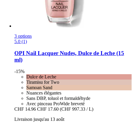
3 options
5.0 (1)
OPI
Nail Lacquer Nudes, Dulce de Leche (15
ml)
-15%
Dulce de Leche
Tiramisu for Two
Samoan Sand
Nuances élégantes
Sans DBP, toluol et formaldéhyde
Avec pinceau ProWide breveté
CHF 14.96
CHF 17.60
(CHF 997.33 / L)
Livraison jusqu'au 13 août