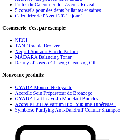
Portes du Calendrier de l'Avent - Reveal
5 conseils pour des dents brillantes et saines
Calendrier de l'Avent 2021 : jour 1
Cosmeterie, c'est par exemple:
NEQI
TAN Organic Bronzer
Xerjoff Soprano Eau de Parfum
MÁDARA Balancing Toner
Beauty of Joseon Ginseng Cleansing Oil
Nouveaux produits:
GYADA Mousse Nettoyante
Acorelle Soin Préparateur de Bronzage
GYADA Lait Leave-In Modelant Boucles
Acorelle Eau De Parfum Bio "Sublime Tubéreuse"
Symbiose Purifying Anti-Dandruff Cellular Shampoo