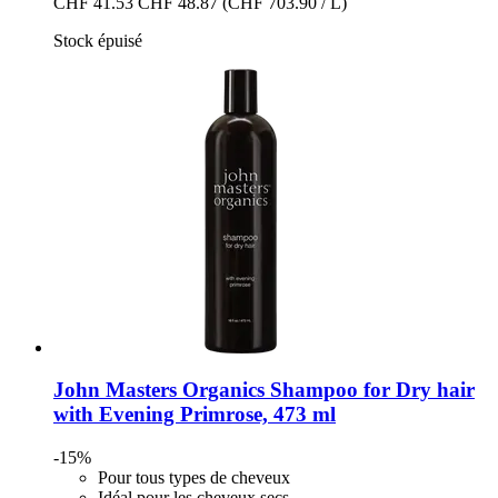
CHF 41.53
CHF 48.87
(CHF 703.90 / L)
Stock épuisé
John Masters Organics
Shampoo for Dry hair
with Evening Primrose, 473 ml
-15%
Pour tous types de cheveux
Idéal pour les cheveux secs