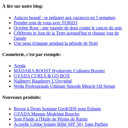
À lire sur notre blog:
Astuces beauté : se préparer aux vacances en 5 semaines
Prendre soin de vous avec FOREO
Octobre Rose : une journée de dons contre le cancer du sein
Célébrons le Jour de la Terre aujourd'hui et chaque jour de
l'année
Une peau éclatante pendant la période de Noël
Cosmeterie, c'est par exemple:
Aveda
MÁDARA BOOST Hyaluronic Collagen Booster
GYADA CURLS & GO BOX
Nailberry Raspberry L'Oxygéné
Wella Professionals Ultimate Smooth Miracle Oil Serum
Nouveaux produits:
Brosse à Dents Sonique GeoKIDS pour Enfants
GYADA Masque Modelant Boucles
Soin Fluide à l'Huile de Pépins de Raisin
Acorelle Crème Solaire Bébé SPF 50+ Sans Parfum