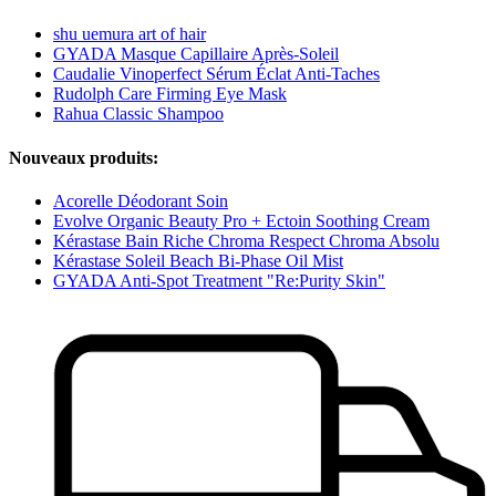
shu uemura art of hair
GYADA Masque Capillaire Après-Soleil
Caudalie Vinoperfect Sérum Éclat Anti-Taches
Rudolph Care Firming Eye Mask
Rahua Classic Shampoo
Nouveaux produits:
Acorelle Déodorant Soin
Evolve Organic Beauty Pro + Ectoin Soothing Cream
Kérastase Bain Riche Chroma Respect Chroma Absolu
Kérastase Soleil Beach Bi-Phase Oil Mist
GYADA Anti-Spot Treatment "Re:Purity Skin"