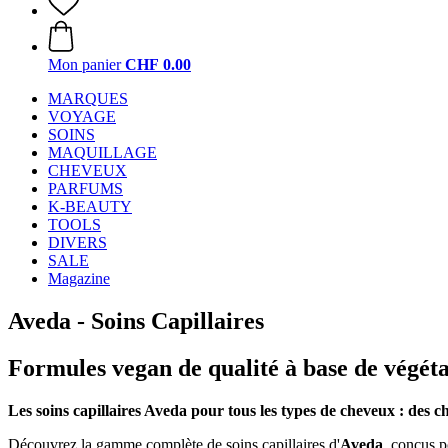
Mon panier
CHF 0.00
MARQUES
VOYAGE
SOINS
MAQUILLAGE
CHEVEUX
PARFUMS
K-BEAUTY
TOOLS
DIVERS
SALE
Magazine
Aveda - Soins Capillaires
Formules vegan de qualité à base de végéta
Les soins capillaires Aveda pour tous les types de cheveux : des c
Découvrez la gamme complète de soins capillaires d'
Aveda
, conçus p