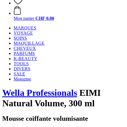
Mon panier
CHF 0.00
MARQUES
VOYAGE
SOINS
MAQUILLAGE
CHEVEUX
PARFUMS
K-BEAUTY
TOOLS
DIVERS
SALE
Magazine
Wella Professionals
EIMI
Natural Volume, 300 ml
Mousse coiffante volumisante