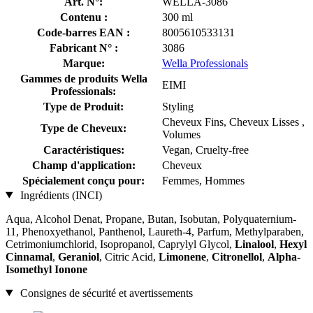
Art. N°:
WELLA-3086
Contenu :
300 ml
Code-barres EAN :
8005610533131
Fabricant N° :
3086
Marque:
Wella Professionals
Gammes de produits Wella
EIMI
Professionals:
Type de Produit:
Styling
Cheveux Fins, Cheveux Lisses ,
Type de Cheveux:
Volumes
Caractéristiques:
Vegan, Cruelty-free
Champ d'application:
Cheveux
Spécialement conçu pour:
Femmes, Hommes
Ingrédients (INCI)
Aqua, Alcohol Denat, Propane, Butan, Isobutan, Polyquaternium-
11, Phenoxyethanol, Panthenol, Laureth-4, Parfum, Methylparaben,
Cetrimoniumchlorid, Isopropanol, Caprylyl Glycol,
Linalool
,
Hexyl
Cinnamal
,
Geraniol
, Citric Acid,
Limonene
,
Citronellol
,
Alpha-
Isomethyl Ionone
Consignes de sécurité et avertissements