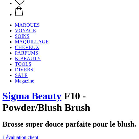
MARQUES
VOYAGE
SOINS
MAQUILLAGE
CHEVEUX
PARFUMS
K-BEAUTY
TOOLS
DIVERS
SALE
Magazine
Sigma Beauty
F10 -
Powder/Blush Brush
Brosse super douce parfaite pour le blush.
1 évaluation client