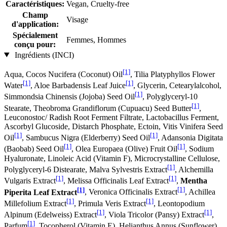
Caractéristiques:
Vegan, Cruelty-free
Champ
Visage
d'application:
Spécialement
Femmes, Hommes
conçu pour:
Ingrédients (INCI)
[1]
Aqua, Cocos Nucifera (Coconut) Oil
, Tilia Platyphyllos Flower
[1]
[1]
Water
, Aloe Barbadensis Leaf Juice
, Glycerin, Cetearylalcohol,
[1]
Simmondsia Chinensis (Jojoba) Seed Oil
, Polyglyceryl-10
[1]
Stearate, Theobroma Grandiflorum (Cupuacu) Seed Butter
,
Leuconostoc/ Radish Root Ferment Filtrate, Lactobacillus Ferment,
Ascorbyl Glucoside, Distarch Phosphate, Ectoin, Vitis Vinifera Seed
[1]
[1]
Oil
, Sambucus Nigra (Elderberry) Seed Oil
, Adansonia Digitata
[1]
[1]
(Baobab) Seed Oil
, Olea Europaea (Olive) Fruit Oil
, Sodium
Hyaluronate, Linoleic Acid (Vitamin F), Microcrystalline Cellulose,
[1]
Polyglyceryl-6 Distearate, Malva Sylvestris Extract
, Alchemilla
[1]
[1]
Vulgaris Extract
, Melissa Officinalis Leaf Extract
,
Mentha
[1]
[1]
Piperita Leaf Extract
, Veronica Officinalis Extract
, Achillea
[1]
[1]
Millefolium Extract
, Primula Veris Extract
, Leontopodium
[1]
[1]
Alpinum (Edelweiss) Extract
, Viola Tricolor (Pansy) Extract
,
[1]
Parfum
, Tocopherol (Vitamin E), Helianthus Annus (Sunflower)