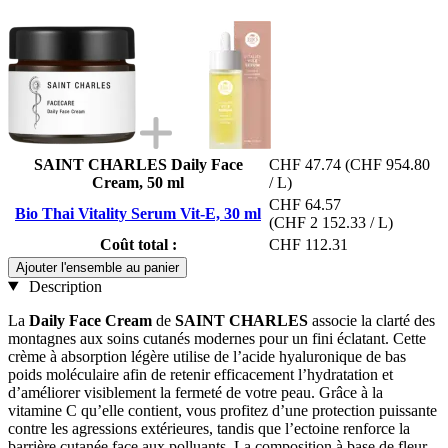
SAINT CHARLES Daily Face
CHF 47.74
(CHF 954.80
Cream, 50 ml
/ L)
CHF 64.57
Bio Thai Vitality Serum Vit-E, 30 ml
(CHF 2 152.33 / L)
Coût total :
CHF 112.31
Ajouter l'ensemble au panier
Description
La
Daily Face Cream
de
SAINT CHARLES
associe la clarté des
montagnes aux soins cutanés modernes pour un fini éclatant. Cette
crème à absorption légère utilise de l’acide hyaluronique de bas
poids moléculaire afin de retenir efficacement l’hydratation et
d’améliorer visiblement la fermeté de votre peau. Grâce à la
vitamine C qu’elle contient, vous profitez d’une protection puissante
contre les agressions extérieures, tandis que l’ectoine renforce la
barrière cutanée face aux polluants. La composition à base de fleur