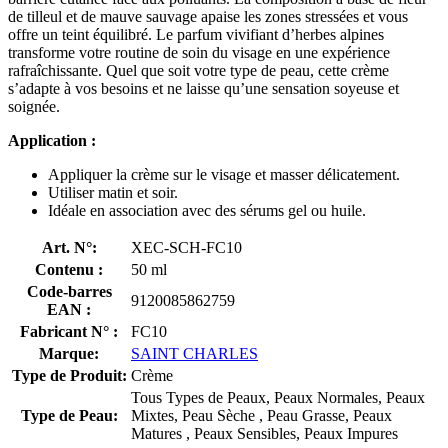
de tilleul et de mauve sauvage apaise les zones stressées et vous
offre un teint équilibré. Le parfum vivifiant d’herbes alpines
transforme votre routine de soin du visage en une expérience
rafraîchissante. Quel que soit votre type de peau, cette crème
s’adapte à vos besoins et ne laisse qu’une sensation soyeuse et
soignée.
Application :
Appliquer la crème sur le visage et masser délicatement.
Utiliser matin et soir.
Idéale en association avec des sérums gel ou huile.
Art. N°:
XEC-SCH-FC10
Contenu :
50 ml
Code-barres
9120085862759
EAN :
Fabricant N° :
FC10
Marque:
SAINT CHARLES
Type de Produit:
Crème
Tous Types de Peaux, Peaux Normales, Peaux
Type de Peau:
Mixtes, Peau Sèche , Peau Grasse, Peaux
Matures , Peaux Sensibles, Peaux Impures