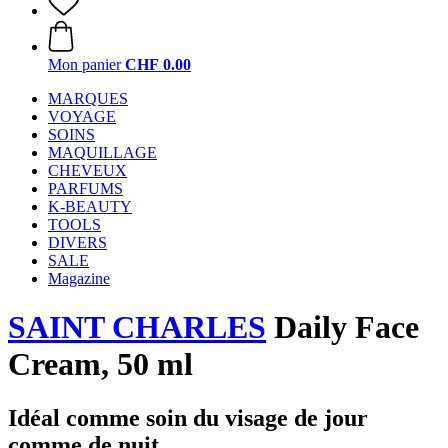
Mon panier
CHF 0.00
MARQUES
VOYAGE
SOINS
MAQUILLAGE
CHEVEUX
PARFUMS
K-BEAUTY
TOOLS
DIVERS
SALE
Magazine
SAINT CHARLES
Daily Face
Cream, 50 ml
Idéal comme soin du visage de jour
comme de nuit