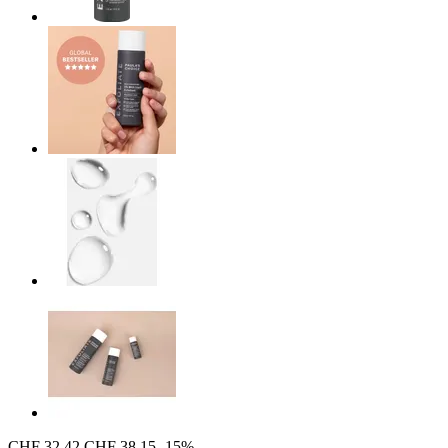
CHF 32.42
CHF 38.15
-15%